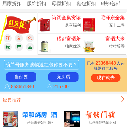
居家折扣
服饰折扣
母婴折扣
鞋包折扣
9块9包邮
诗词全集赏读
毛泽东全集
尽享福利
五十二卷
硒都富硒茶
富硒大米
独家优选
粒粒醇香
23368448
已有
人选
葫芦号服务购物返红包你要不要？
择返红包服务
当然要
无所谓
现在就去
853651840
215700
经典推荐
茅台酱香始祖荣和
活体生物指纹识别